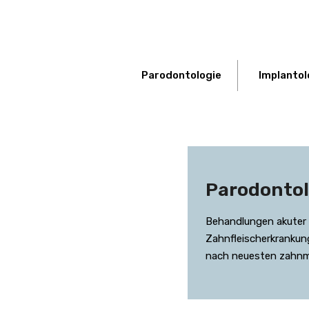
Parodontologie
Implantol
Parodontol
Behandlungen akuter 
Zahnfleischerkranku
nach neuesten zahnm