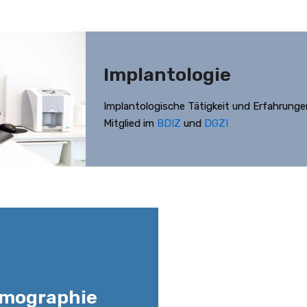
Implantologie
Implantologische Tätigkeit und Erfahrunge
Mitglied im
BDIZ
und
DGZI
mographie