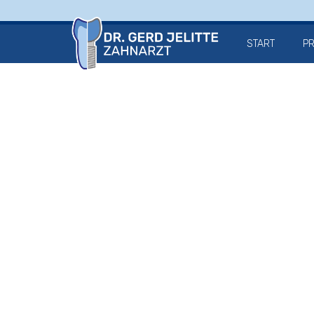
START
PR