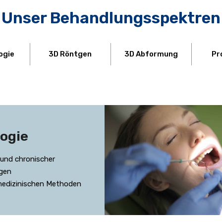
Unser Behandlungs­spektren
ogie
3D Röntgen
3D Abformung
Pr
ogie
und chronischer
ngen
edizinischen Methoden