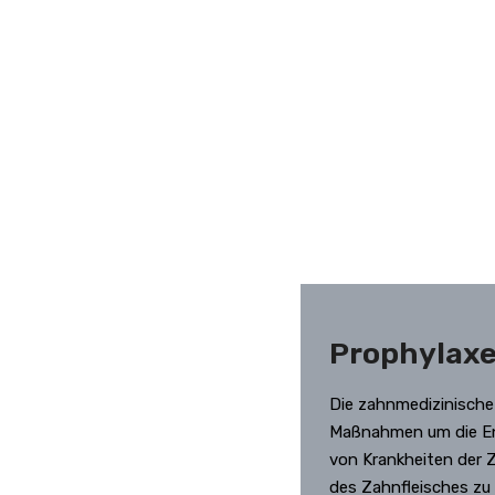
Prophylax
Die zahnmedizinische
Maßnahmen um die En
von Krankheiten der 
des Zahnfleisches zu 