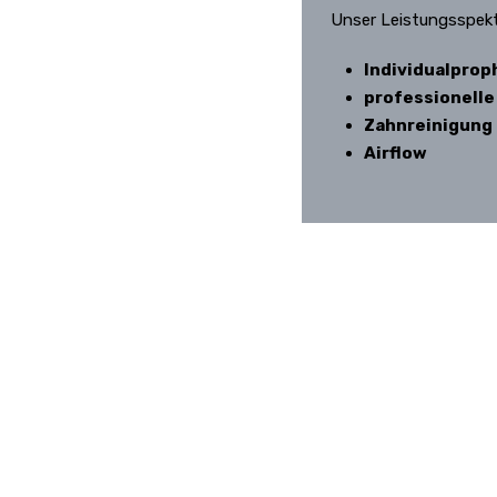
Unser Leistungsspek
Individualprop
professionelle
Zahnreinigung 
Airflow