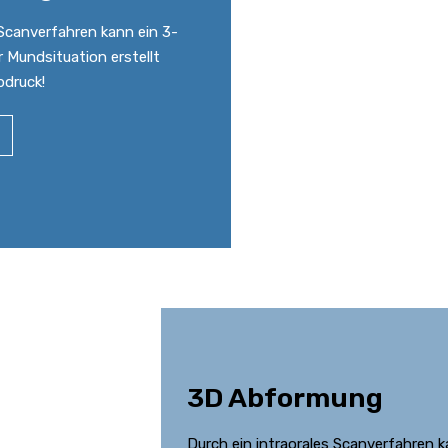
 Scanverfahren kann ein 3-
r Mundsituation erstellt
druck!
3D Abformung
Durch ein intraorales Scanverfahren k