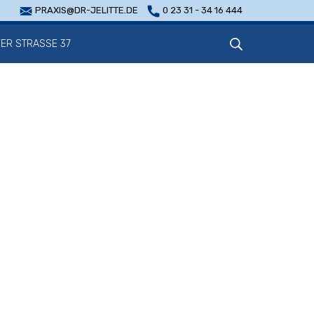
PRAXIS@DR-JELITTE.DE
0 23 31 - 34 16 444
R STRASSE 37