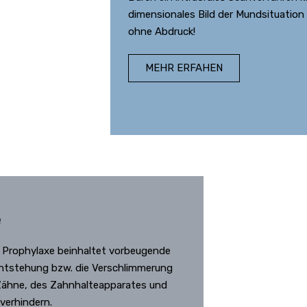
dimensionales Bild der Mundsituation 
ohne Abdruck!
MEHR ERFAHEN
e
 Prophylaxe beinhaltet vorbeugende
tstehung bzw. die Verschlimmerung
Zähne, des Zahnhalteapparates und
verhindern.